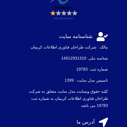

شناسنامه سایت
مالک : شرکت طراحان فناوری اطلاعات كريمان
شناسه ملی :14012931310
شماره ثبت :19783
تاسیس مدل سایت : 1399
کلیه حقوق وبسایت مدل سایت متعلق به شرکت
طراحان فناوری اطلاعات کریمان به شماره ثبت
19783 می باشد .

آدرس ما