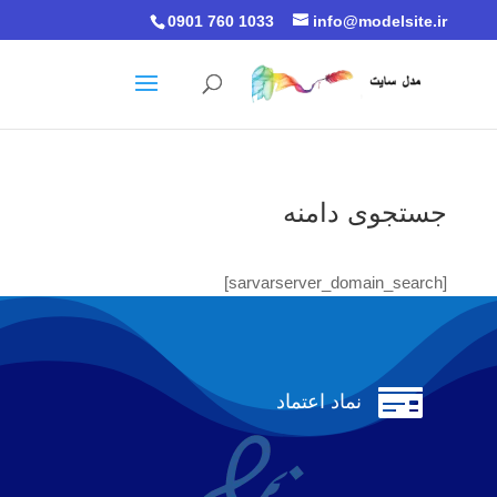
0901 760 1033
info@modelsite.ir
جستجوی دامنه
[sarvarserver_domain_search]

نماد اعتماد