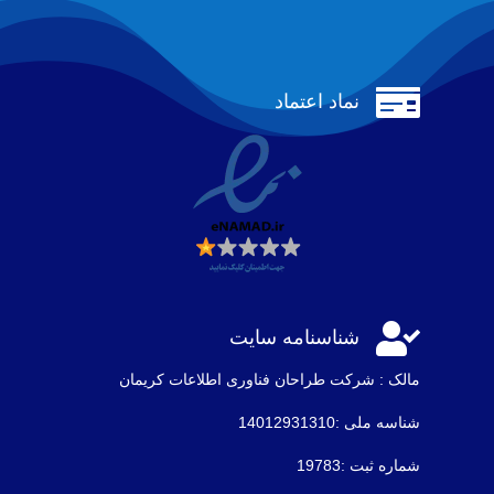

نماد اعتماد

شناسنامه سایت
مالک : شرکت طراحان فناوری اطلاعات كريمان
شناسه ملی :14012931310
شماره ثبت :19783