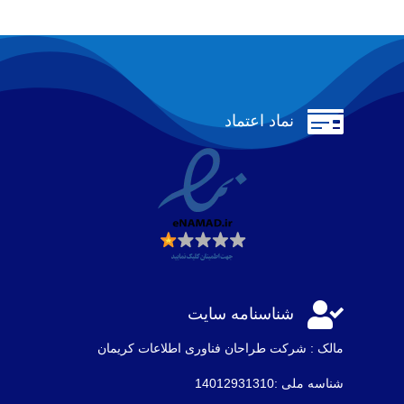

نماد اعتماد

شناسنامه سایت
مالک : شرکت طراحان فناوری اطلاعات كريمان
شناسه ملی :14012931310