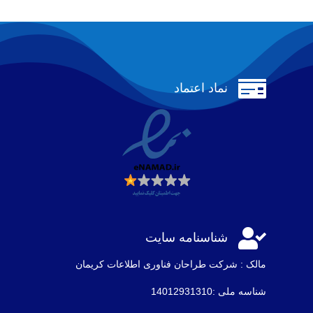

نماد اعتماد

شناسنامه سایت
مالک : شرکت طراحان فناوری اطلاعات كريمان
شناسه ملی :14012931310