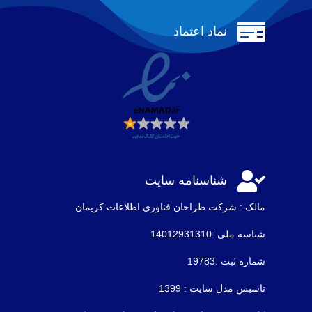

نماد اعتماد

شناسنامه سایت
مالک : شرکت طراحان فناوری اطلاعات كريمان
شناسه ملی :14012931310
شماره ثبت :19783
تاسیس مدل سایت : 1399