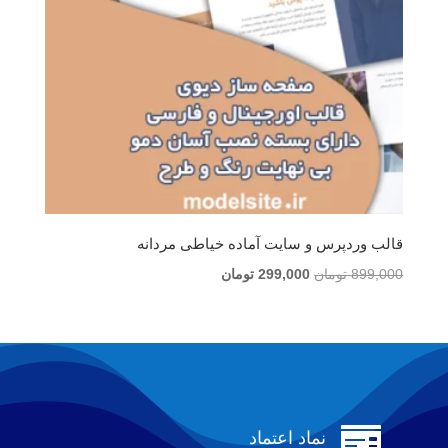
قالب وردپرس و سایت آماده خیاطی مردانه
قیمت
قیمت
899,000
تومان
299,000
تومان
اصلی
فعلی
899,000 تومان
299,000 تومان
بود.
است.

نماد اعتماد