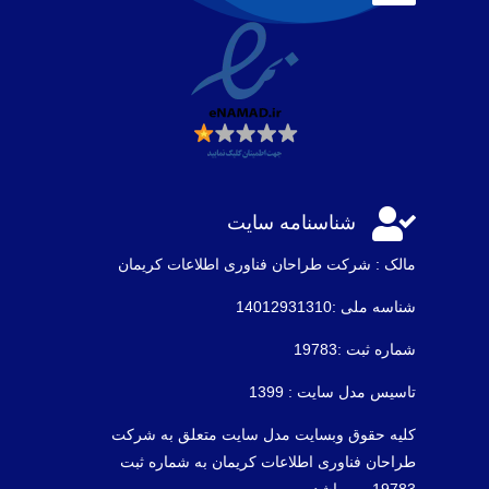

شناسنامه سایت
مالک : شرکت طراحان فناوری اطلاعات كريمان
شناسه ملی :14012931310
شماره ثبت :19783
تاسیس مدل سایت : 1399
کلیه حقوق وبسایت مدل سایت متعلق به شرکت
طراحان فناوری اطلاعات کریمان به شماره ثبت
19783 می باشد .