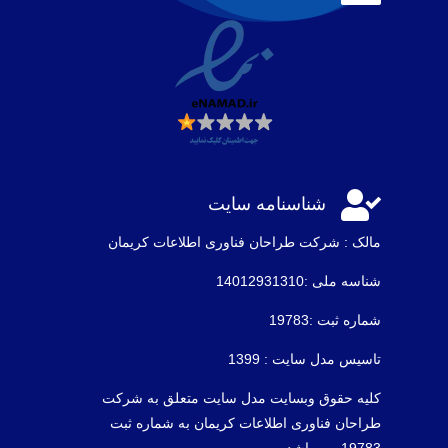

شناسنامه سایت
مالک : شرکت طراحان فناوری اطلاعات كريمان
شناسه ملی :14012931310
شماره ثبت :19783
تاسیس مدل سایت : 1399
کلیه حقوق وبسایت مدل سایت متعلق به شرکت
طراحان فناوری اطلاعات کریمان به شماره ثبت
19783 می باشد .