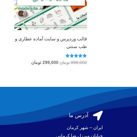
قالب وردپرس و سایت آماده عطاری و
طب سنتی
امتیاز
قیمت
قیمت
899,000
تومان
299,000
تومان
5.00
اصلی
فعلی
از 5
899,000 تومان
299,000 تومان
بود.
است.

آدرس ما
ایران – شهر کرمان
خیابان میرزا رضا کرمانی