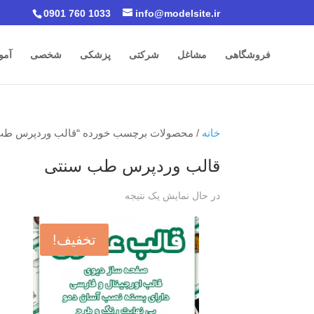
0901 760 1033
info@modelsite.ir
فروشگاهی
مشاغل
شرکتی
پزشکی
شخصی
آمو
خانه
/ محصولات برچسب خورده “قالب وردپرس طب
قالب وردپرس طب سنتی
در حال نمایش یک نتیجه
تخفیف!