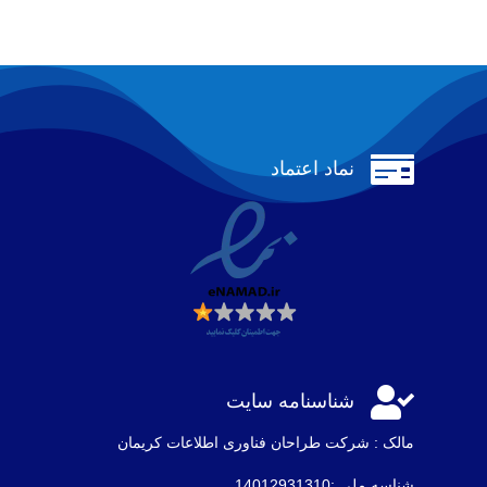

نماد اعتماد

شناسنامه سایت
مالک : شرکت طراحان فناوری اطلاعات كريمان
شناسه ملی :14012931310