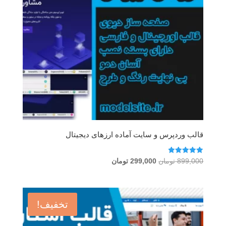
قالب وردپرس و سایت آماده ارزهای دیجیتال
امتیاز
قیمت
قیمت
899,000
تومان
299,000
تومان
5.00
اصلی
فعلی
از 5
899,000 تومان
299,000 تومان
بود.
است.
تخفیف!