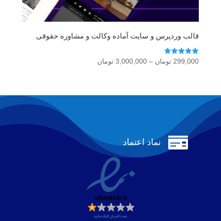
قالب وردپرس و سایت آماده وکالت و مشاوره حقوقی
امتیاز
محدوده
299,000
تومان
–
3,000,000
تومان
5.00
قیمت:
از 5
299,000 تومان
تا
3,000,000 تومان

نماد اعتماد