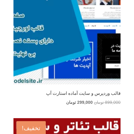
قالب وردپرس و سایت آماده استارت آپ
قیمت
قیمت
899,000
تومان
299,000
تومان
اصلی
فعلی
899,000 تومان
299,000 تومان
بود.
است.
تخفیف!