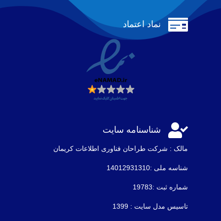

نماد اعتماد

شناسنامه سایت
مالک : شرکت طراحان فناوری اطلاعات كريمان
شناسه ملی :14012931310
شماره ثبت :19783
تاسیس مدل سایت : 1399