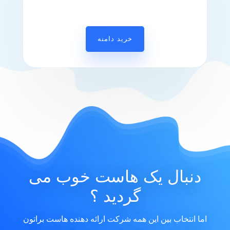
خرید دامنه
دنبال یک هاست خوب می
گردید ؟
اما انتخاب بین این همه شرکت ارائه دهنده هاست براتون