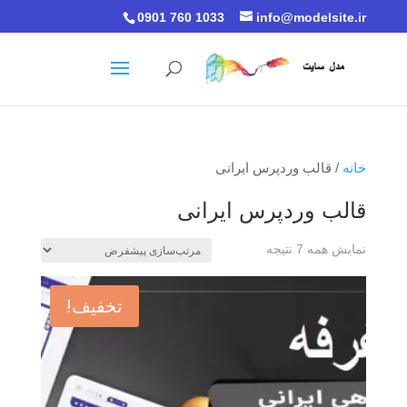
0901 760 1033
info@modelsite.ir
خانه
/ قالب وردپرس ایرانی
قالب وردپرس ایرانی
نمایش همه 7 نتیجه
تخفیف!