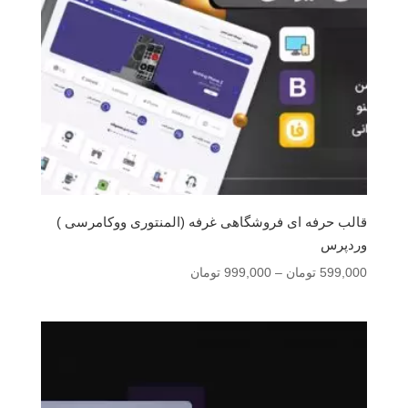
قالب حرفه ای فروشگاهی غرفه (المنتوری ووکامرسی )
وردپرس
محدوده
599,000
تومان
–
999,000
تومان
قیمت:
599,000 تومان
تا
999,000 تومان