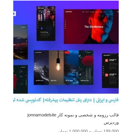
تا
1,000,000 تومان
قالب رزومه و شخصی و نمونه کار jonnamodelsite
وردپرس
محدوده
199,000
تومان
–
1,000,000
تومان