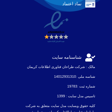

نماد اعتماد

شناسنامه سایت
مالک : شرکت طراحان فناوری اطلاعات كريمان
شناسه ملی :14012931310
شماره ثبت :19783
تاسیس مدل سایت : 1399
کلیه حقوق وبسایت مدل سایت متعلق به شرکت
طراحان فناوری اطلاعات کریمان به شماره ثبت