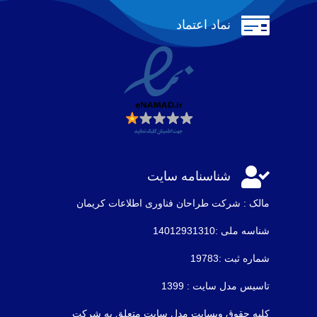

نماد اعتماد

شناسنامه سایت
مالک : شرکت طراحان فناوری اطلاعات كريمان
شناسه ملی :14012931310
شماره ثبت :19783
تاسیس مدل سایت : 1399
کلیه حقوق وبسایت مدل سایت متعلق به شرکت