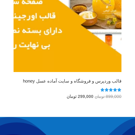
قالب وردپرس و فروشگاه و سایت آماده عسل honey
امتیاز
قیمت
قیمت
899,000
تومان
299,000
تومان
5.00
اصلی
فعلی
از 5
899,000 تومان
299,000 تومان
بود.
است.