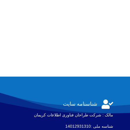

شناسنامه سایت
مالک : شرکت طراحان فناوری اطلاعات كريمان
شناسه ملی :14012931310