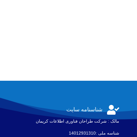

شناسنامه سایت
مالک : شرکت طراحان فناوری اطلاعات كريمان
شناسه ملی :14012931310