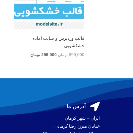
قالب وردپرس و سایت آماده
خشکشویی
قیمت
قیمت
899,000
تومان
299,000
تومان
اصلی
فعلی
899,000 تومان
299,000 تومان
بود.
است.

آدرس ما
ایران – شهر کرمان
خیابان میرزا رضا کرمانی