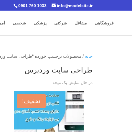
0901 760 1033
info@modelsite.ir
فروشگاهی
مشاغل
شرکتی
پزشکی
شخصی
آمو
خانه
/ محصولات برچسب خورده “طراحی سایت ورد
طراحی سایت وردپرس
در حال نمایش یک نتیجه
تخفیف!