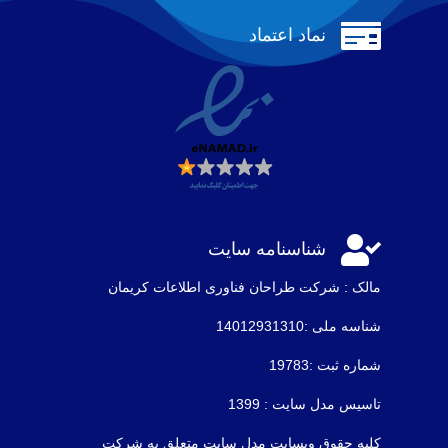

نماد اعتماد

شناسنامه سایت
مالک : شرکت طراحان فناوری اطلاعات كريمان
شناسه ملی :14012931310
شماره ثبت :19783
تاسیس مدل سایت : 1399
کلیه حقوق وبسایت مدل سایت متعلق به شرکت