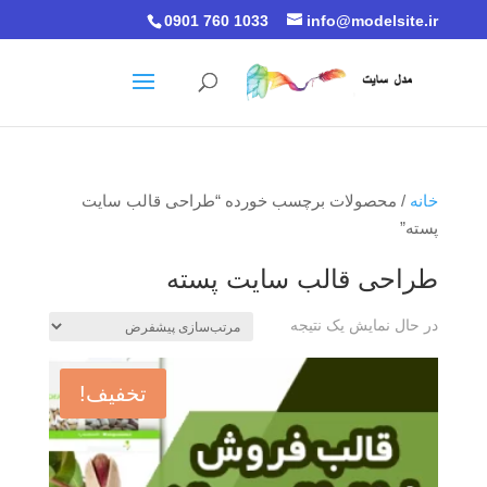
0901 760 1033
info@modelsite.ir
خانه
/ محصولات برچسب خورده “طراحی قالب سایت
پسته”
طراحی قالب سایت پسته
در حال نمایش یک نتیجه
تخفیف!