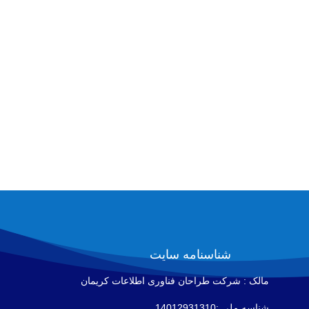
مان
شناسنامه سایت
مالک : شرکت طراحان فناوری اطلاعات كريمان
شناسه ملی :14012931310