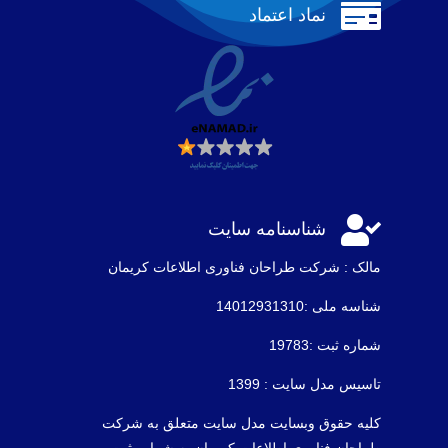

نماد اعتماد

شناسنامه سایت
مالک : شرکت طراحان فناوری اطلاعات كريمان
شناسه ملی :14012931310
شماره ثبت :19783
تاسیس مدل سایت : 1399
کلیه حقوق وبسایت مدل سایت متعلق به شرکت
طراحان فناوری اطلاعات کریمان به شماره ثبت