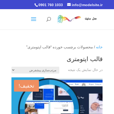
0901 760 1033
info@modelsite.ir
خانه
/ محصولات برچسب خورده “قالب اپتومتری”
قالب اپتومتری
در حال نمایش یک نتیجه
تخفیف!