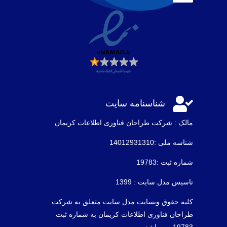

شناسنامه سایت
مالک : شرکت طراحان فناوری اطلاعات كريمان
شناسه ملی :14012931310
شماره ثبت :19783
تاسیس مدل سایت : 1399
کلیه حقوق وبسایت مدل سایت متعلق به شرکت
طراحان فناوری اطلاعات کریمان به شماره ثبت
19783 می باشد .