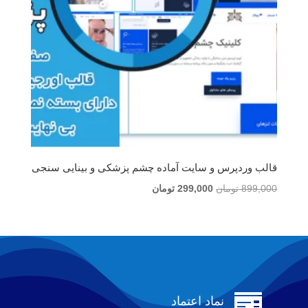
قالب وردپرس و سایت آماده چشم پزشکی و بینایی سنجی
قیمت
قیمت
899,000
تومان
299,000
تومان
اصلی
فعلی
899,000 تومان
299,000 تومان
بود.
است.

نماد اعتماد