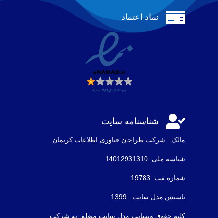

نماد اعتماد

شناسنامه سایت
مالک : شرکت طراحان فناوری اطلاعات كريمان
شناسه ملی :14012931310
شماره ثبت :19783
تاسیس مدل سایت : 1399
کلیه حقوق وبسایت مدل سایت متعلق به شرکت