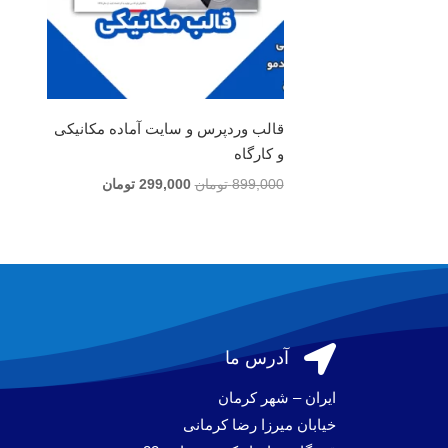
قالب وردپرس و سایت آماده مکانیکی
و کارگاه
قیمت
قیمت
899,000
تومان
299,000
تومان
اصلی
فعلی
899,000 تومان
299,000 تومان
بود.
است.

آدرس ما
ایران – شهر کرمان
خیابان میرزا رضا کرمانی