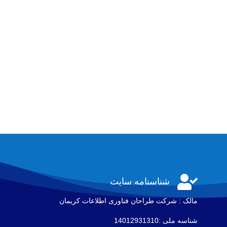

شناسنامه سایت
مالک : شرکت طراحان فناوری اطلاعات كريمان
شناسه ملی :14012931310