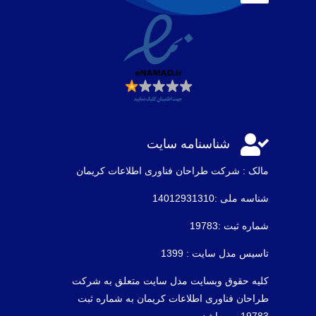

شناسنامه سایت
مالک : شرکت طراحان فناوری اطلاعات كريمان
شناسه ملی :14012931310
شماره ثبت :19783
تاسیس مدل سایت : 1399
کلیه حقوق وبسایت مدل سایت متعلق به شرکت
طراحان فناوری اطلاعات کریمان به شماره ثبت
19783 می باشد .