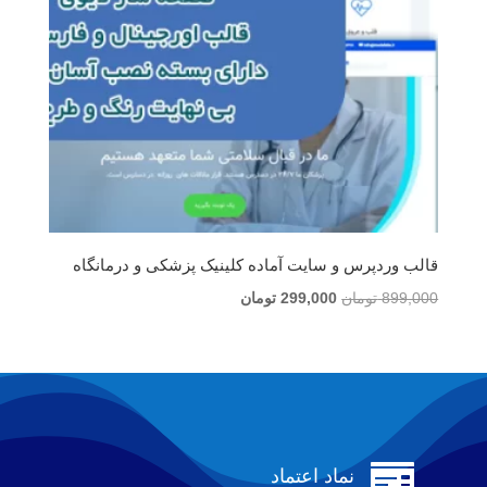
قالب وردپرس و سایت آماده کلینیک پزشکی و درمانگاه
قیمت
قیمت
899,000
تومان
299,000
تومان
اصلی
فعلی
899,000 تومان
299,000 تومان
بود.
است.

نماد اعتماد