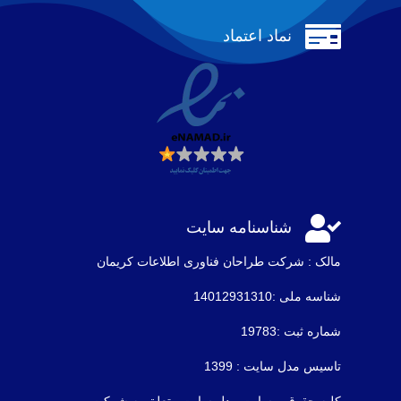

نماد اعتماد

شناسنامه سایت
مالک : شرکت طراحان فناوری اطلاعات كريمان
شناسه ملی :14012931310
شماره ثبت :19783
تاسیس مدل سایت : 1399
کلیه حقوق وبسایت مدل سایت متعلق به شرکت