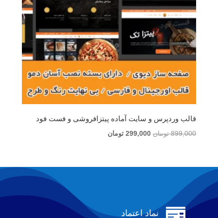
قالب وردپرس و سایت آماده پیتزافروشی و فست فود
قیمت
قیمت
899,000
تومان
299,000
تومان
اصلی
فعلی
899,000 تومان
299,000 تومان
بود.
است.

نماد اعتماد