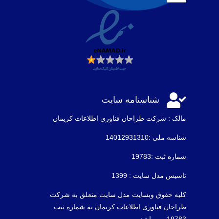

شناسنامه سایت
مالک : شرکت طراحان فناوری اطلاعات كريمان
شناسه ملی :14012931310
شماره ثبت :19783
تاسیس مدل سایت : 1399
کلیه حقوق وبسایت مدل سایت متعلق به شرکت
طراحان فناوری اطلاعات کریمان به شماره ثبت
19783 می باشد .