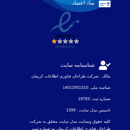

نماد اعتماد

شناسنامه سایت
مالک : شرکت طراحان فناوری اطلاعات كريمان
شناسه ملی :14012931310
شماره ثبت :19783
تاسیس مدل سایت : 1399
کلیه حقوق وبسایت مدل سایت متعلق به شرکت
طراحان فناوری اطلاعات کریمان به شماره ثبت