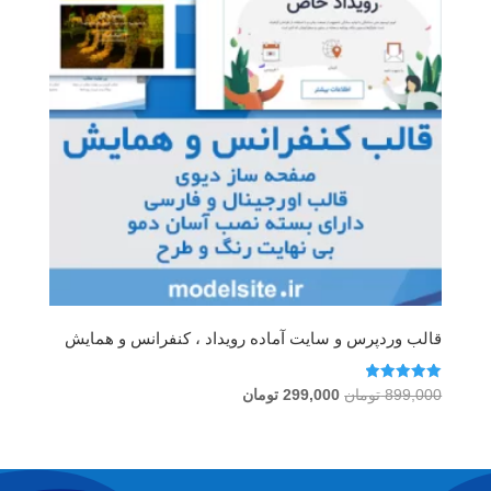
قالب وردپرس و سایت آماده رویداد ، کنفرانس و همایش
امتیاز
قیمت
قیمت
899,000
تومان
299,000
تومان
5.00
اصلی
فعلی
از 5
899,000 تومان
299,000 تومان
بود.
است.