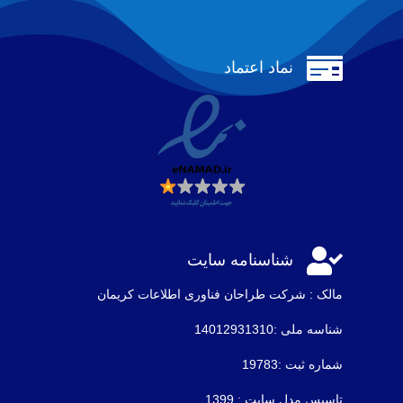

نماد اعتماد

شناسنامه سایت
مالک : شرکت طراحان فناوری اطلاعات كريمان
شناسه ملی :14012931310
شماره ثبت :19783
تاسیس مدل سایت : 1399