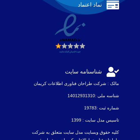

نماد اعتماد

شناسنامه سایت
مالک : شرکت طراحان فناوری اطلاعات كريمان
شناسه ملی :14012931310
شماره ثبت :19783
تاسیس مدل سایت : 1399
کلیه حقوق وبسایت مدل سایت متعلق به شرکت
طراحان فناوری اطلاعات کریمان به شماره ثبت