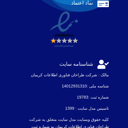

نماد اعتماد

شناسنامه سایت
مالک : شرکت طراحان فناوری اطلاعات كريمان
شناسه ملی :14012931310
شماره ثبت :19783
تاسیس مدل سایت : 1399
کلیه حقوق وبسایت مدل سایت متعلق به شرکت
طراحان فناوری اطلاعات کریمان به شماره ثبت