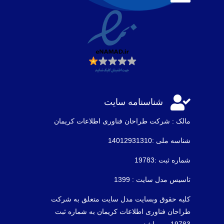

شناسنامه سایت
مالک : شرکت طراحان فناوری اطلاعات كريمان
شناسه ملی :14012931310
شماره ثبت :19783
تاسیس مدل سایت : 1399
کلیه حقوق وبسایت مدل سایت متعلق به شرکت
طراحان فناوری اطلاعات کریمان به شماره ثبت
19783 می باشد .