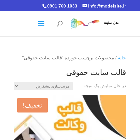
0901 760 1033
info@modelsite.ir
خانه
/ محصولات برچسب خورده “قالب سایت حقوقی”
قالب سایت حقوقی
در حال نمایش یک نتیجه
تخفیف!