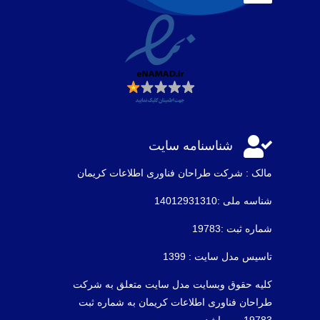

شناسنامه سایت
مالک : شرکت طراحان فناوری اطلاعات كريمان
شناسه ملی :14012931310
شماره ثبت :19783
تاسیس مدل سایت : 1399
کلیه حقوق وبسایت مدل سایت متعلق به شرکت
طراحان فناوری اطلاعات کریمان به شماره ثبت
19783 می باشد .