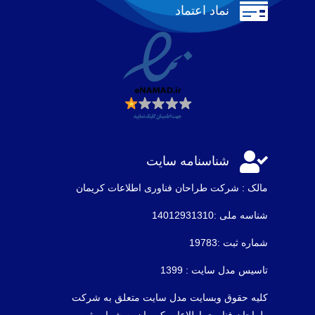

نماد اعتماد

شناسنامه سایت
مالک : شرکت طراحان فناوری اطلاعات كريمان
شناسه ملی :14012931310
شماره ثبت :19783
تاسیس مدل سایت : 1399
کلیه حقوق وبسایت مدل سایت متعلق به شرکت
طراحان فناوری اطلاعات کریمان به شماره ثبت