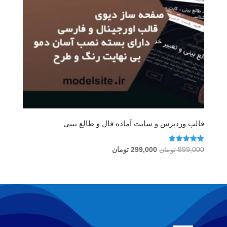
قالب وردپرس و سایت آماده فال و طالع بینی
امتیاز
قیمت
قیمت
899,000
تومان
299,000
تومان
5.00
اصلی
فعلی
از 5
899,000 تومان
299,000 تومان
بود.
است.