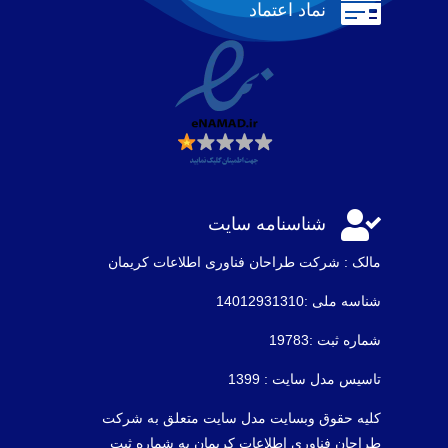

نماد اعتماد

شناسنامه سایت
مالک : شرکت طراحان فناوری اطلاعات كريمان
شناسه ملی :14012931310
شماره ثبت :19783
تاسیس مدل سایت : 1399
کلیه حقوق وبسایت مدل سایت متعلق به شرکت
طراحان فناوری اطلاعات کریمان به شماره ثبت