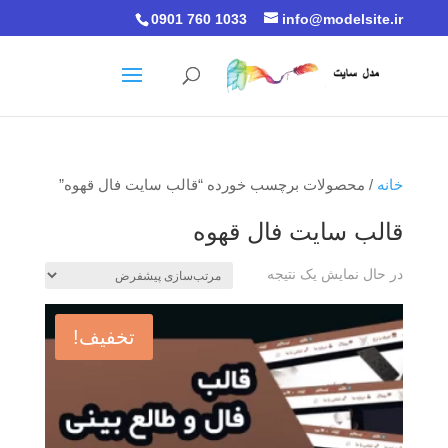
0901 760 1033
info@modelsite.ir
خانه
/ محصولات برچسب خورده “قالب سایت فال قهوه”
قالب سایت فال قهوه
در حال نمایش یک نتیجه
تخفیف!