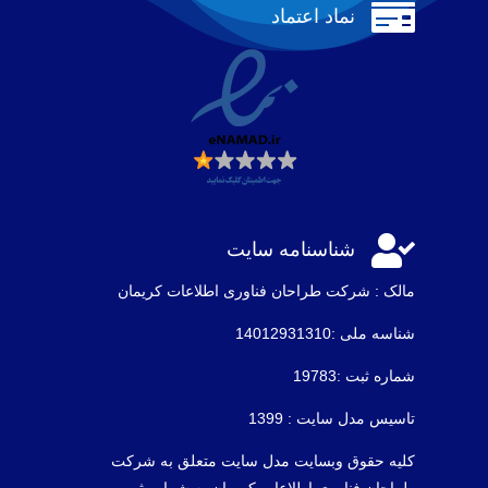

نماد اعتماد

شناسنامه سایت
مالک : شرکت طراحان فناوری اطلاعات كريمان
شناسه ملی :14012931310
شماره ثبت :19783
تاسیس مدل سایت : 1399
کلیه حقوق وبسایت مدل سایت متعلق به شرکت
طراحان فناوری اطلاعات کریمان به شماره ثبت