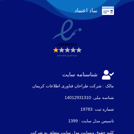

نماد اعتماد

شناسنامه سایت
مالک : شرکت طراحان فناوری اطلاعات كريمان
شناسه ملی :14012931310
شماره ثبت :19783
تاسیس مدل سایت : 1399
کلیه حقوق وبسایت مدل سایت متعلق به شرکت