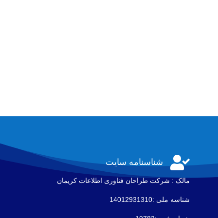

شناسنامه سایت
مالک : شرکت طراحان فناوری اطلاعات كريمان
شناسه ملی :14012931310