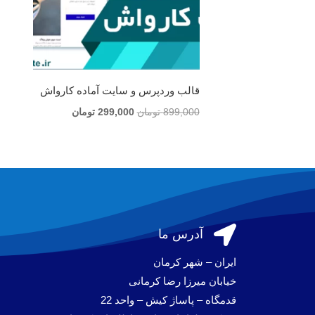
قالب وردپرس و سایت آماده کارواش
قیمت
قیمت
899,000
تومان
299,000
تومان
اصلی
فعلی
899,000 تومان
299,000 تومان
بود.
است.

آدرس ما
ایران – شهر کرمان
خیابان میرزا رضا کرمانی
قدمگاه – پاساژ کیش – واحد 22