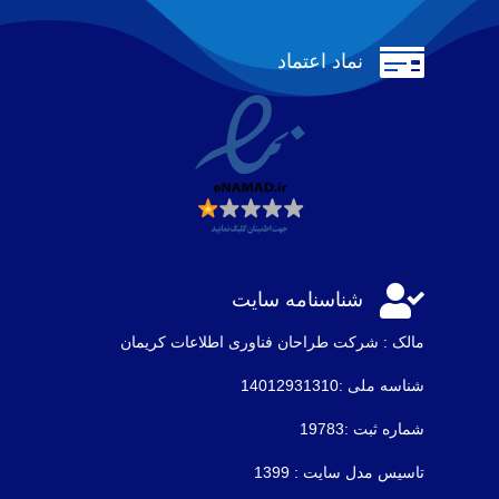

نماد اعتماد

شناسنامه سایت
مالک : شرکت طراحان فناوری اطلاعات كريمان
شناسه ملی :14012931310
شماره ثبت :19783
تاسیس مدل سایت : 1399