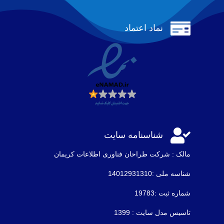

نماد اعتماد

شناسنامه سایت
مالک : شرکت طراحان فناوری اطلاعات كريمان
شناسه ملی :14012931310
شماره ثبت :19783
تاسیس مدل سایت : 1399