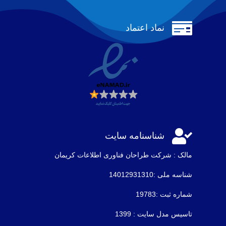

نماد اعتماد

شناسنامه سایت
مالک : شرکت طراحان فناوری اطلاعات كريمان
شناسه ملی :14012931310
شماره ثبت :19783
تاسیس مدل سایت : 1399