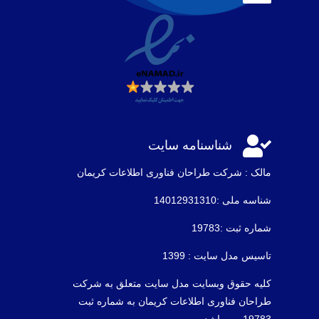

شناسنامه سایت
مالک : شرکت طراحان فناوری اطلاعات كريمان
شناسه ملی :14012931310
شماره ثبت :19783
تاسیس مدل سایت : 1399
کلیه حقوق وبسایت مدل سایت متعلق به شرکت
طراحان فناوری اطلاعات کریمان به شماره ثبت
19783 می باشد .