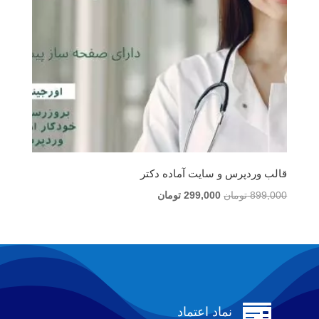
قالب وردپرس و سایت آماده دکتر
قیمت
قیمت
899,000
تومان
299,000
تومان
اصلی
فعلی
899,000 تومان
299,000 تومان
بود.
است.

نماد اعتماد