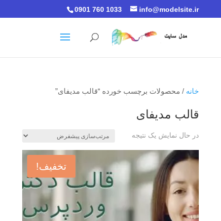
0901 760 1033
info@modelsite.ir
خانه
/ محصولات برچسب خورده “قالب مدیفای”
قالب مدیفای
در حال نمایش یک نتیجه
تخفیف!