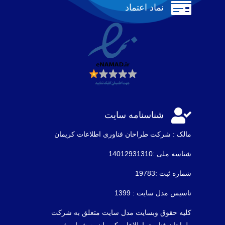

نماد اعتماد

شناسنامه سایت
مالک : شرکت طراحان فناوری اطلاعات كريمان
شناسه ملی :14012931310
شماره ثبت :19783
تاسیس مدل سایت : 1399
کلیه حقوق وبسایت مدل سایت متعلق به شرکت
طراحان فناوری اطلاعات کریمان به شماره ثبت