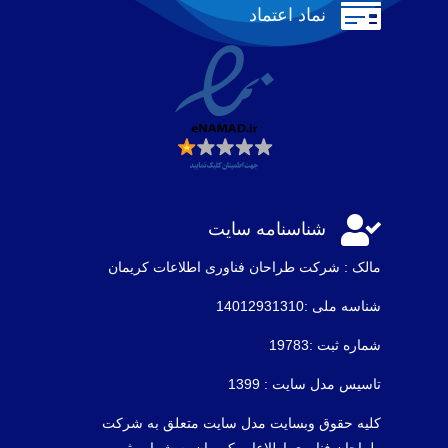

نماد اعتماد

شناسنامه سایت
مالک : شرکت طراحان فناوری اطلاعات كريمان
شناسه ملی :14012931310
شماره ثبت :19783
تاسیس مدل سایت : 1399
کلیه حقوق وبسایت مدل سایت متعلق به شرکت
طراحان فناوری اطلاعات کریمان به شماره ثبت