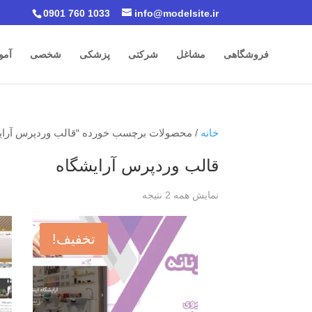
0901 760 1033
info@modelsite.ir
فروشگاهی
مشاغل
شرکتی
پزشکی
شخصی
آمو
خانه
/ محصولات برچسب خورده “قالب وردپرس آرای
قالب وردپرس آرایشگاه
نمایش همه 2 نتیجه
تخفیف!