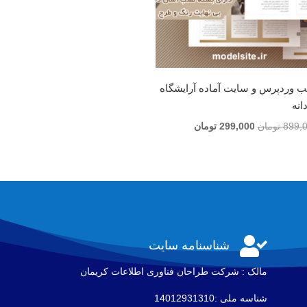
ب وردپرس و سایت آماده آرایشگاه
انه
قیمت
قیمت
899,
تومان
299,000
تومان
اصلی
فعلی
899,000 تومان
299,000 تومان
بود.
است.

شناسنامه سایت
مالک : شرکت طراحان فناوری اطلاعات كريمان
شناسه ملی :14012931310