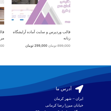
قالب وردپرس و سایت آماده آرایشگاه
قال
زنانه
مرد
قیمت
قیمت
899,000
تومان
299,000
تومان
000
اصلی
فعلی
899,000 تومان
299,000 تومان
بود.
است.

آدرس ما
ایران – شهر کرمان
خیابان میرزا رضا کرمانی