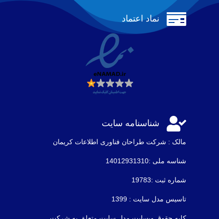

نماد اعتماد

شناسنامه سایت
مالک : شرکت طراحان فناوری اطلاعات كريمان
شناسه ملی :14012931310
شماره ثبت :19783
تاسیس مدل سایت : 1399
کلیه حقوق وبسایت مدل سایت متعلق به شرکت