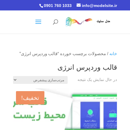
0901 760 1033
info@modelsite.ir
خانه
/ محصولات برچسب خورده “قالب وردپرس انرژی”
قالب وردپرس انرژی
در حال نمایش یک نتیجه
تخفیف!