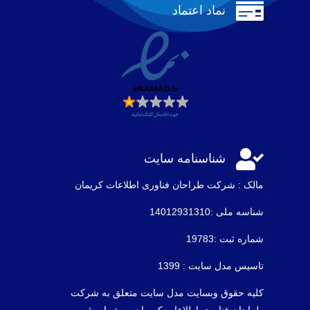

نماد اعتماد

شناسنامه سایت
مالک : شرکت طراحان فناوری اطلاعات كريمان
شناسه ملی :14012931310
شماره ثبت :19783
تاسیس مدل سایت : 1399
کلیه حقوق وبسایت مدل سایت متعلق به شرکت
طراحان فناوری اطلاعات کریمان به شماره ثبت