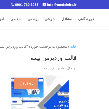
0901 760 1033
info@modelsite.ir
فروشگاهی
مشاغل
شرکتی
پزشکی
شخصی
آمو
خانه
/ محصولات برچسب خورده “قالب وردپرس بیمه
قالب وردپرس بیمه
در حال نمایش یک نتیجه
تخفیف!