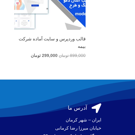
قالب وردپرس و سایت آماده شرکت
بیمه
قیمت
قیمت
899,000
تومان
299,000
تومان
اصلی
فعلی
899,000 تومان
299,000 تومان
بود.
است.

آدرس ما
ایران – شهر کرمان
خیابان میرزا رضا کرمانی