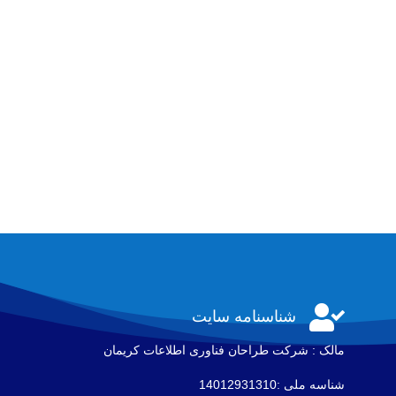

شناسنامه سایت
مالک : شرکت طراحان فناوری اطلاعات كريمان
شناسه ملی :14012931310