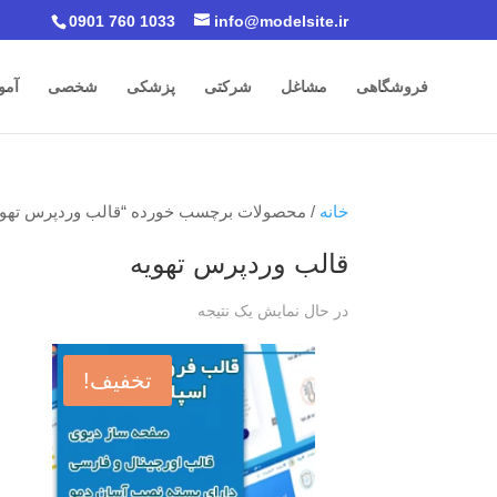
0901 760 1033
info@modelsite.ir
فروشگاهی
مشاغل
شرکتی
پزشکی
شخصی
آمو
خانه
/ محصولات برچسب خورده “قالب وردپرس تهوی
قالب وردپرس تهویه
در حال نمایش یک نتیجه
تخفیف!