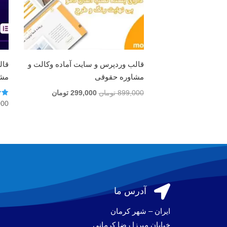
قالب وردپرس و سایت آماده وکالت و
قال
مشاوره حقوقی
مشا
قیمت
قیمت
899,000
تومان
299,000
تومان
امتی
000
اصلی
فعلی
.00
از 5
899,000 تومان
299,000 تومان
بود.
است.

آدرس ما
ایران – شهر کرمان
خیابان میرزا رضا کرمانی