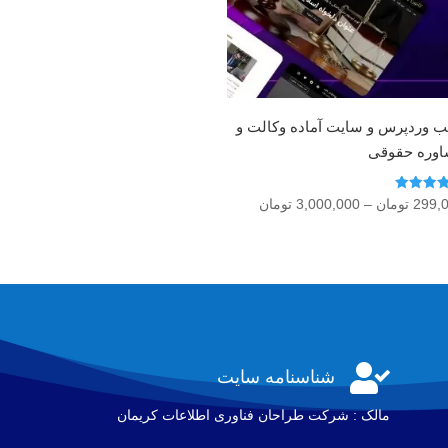
ب وردپرس و سایت آماده وکالت و
وره حقوقی
از
محدوده
299,
تومان
–
3,000,000
تومان
5
قیمت:
299,000 تومان
تا
3,000,000 تومان

شناسنامه سایت
مالک : شرکت طراحان فناوری اطلاعات كريمان