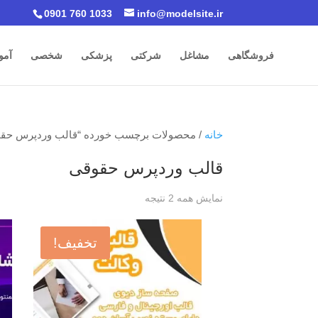
0901 760 1033
info@modelsite.ir
فروشگاهی
مشاغل
شرکتی
پزشکی
شخصی
آمو
خانه
/ محصولات برچسب خورده “قالب وردپرس حق
قالب وردپرس حقوقی
نمایش همه 2 نتیجه
تخفیف!