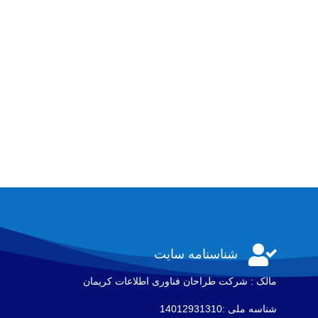

شناسنامه سایت
مالک : شرکت طراحان فناوری اطلاعات كريمان
شناسه ملی :14012931310