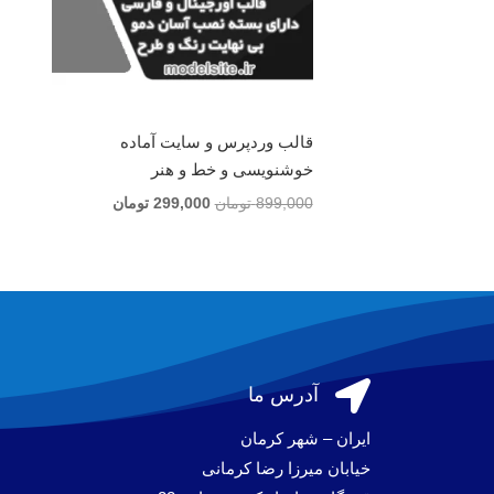
قالب وردپرس و سایت آماده
خوشنویسی و خط و هنر
قیمت
قیمت
899,000
تومان
299,000
تومان
اصلی
فعلی
899,000 تومان
299,000 تومان
بود.
است.

آدرس ما
ایران – شهر کرمان
خیابان میرزا رضا کرمانی